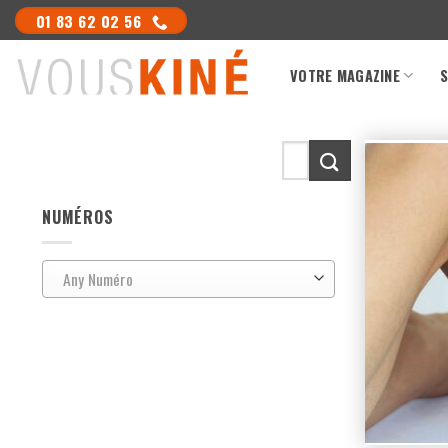
Skip
01 83 62 02 56
to
content
VOTRE MAGAZINE
S
Search
for:
NUMÉROS
Any Numéro