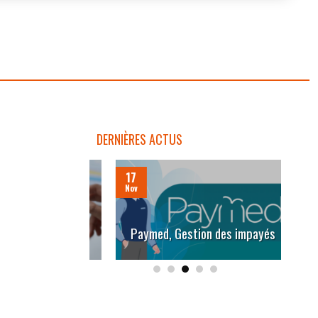
DERNIÈRES ACTUS
17
05
ur les kinés :
Nov
Nov
emps avec les
In
Paymed, Gestion des impayés
os