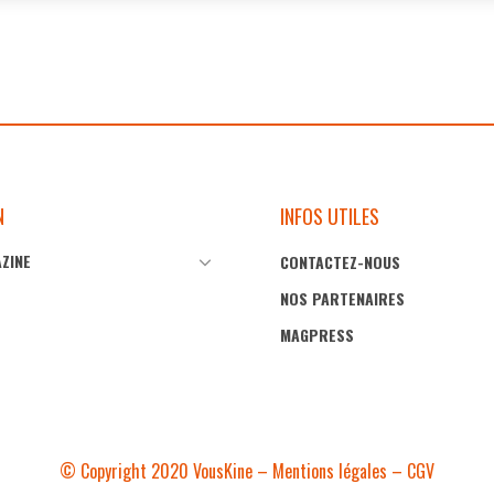
N
INFOS UTILES
ZINE
CONTACTEZ-NOUS
03
11
Maiia Gestion pour les kinés :
Maiia Gestion po
Sep
Juin
NOS PARTENAIRES
se libérer de la pression
privilégier le t
MAGPRESS
administrative
patients
© Copyright 2020 VousKine –
Mentions légales
–
CGV