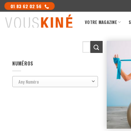
Skip
01 83 62 02 56
to
content
VOTRE MAGAZINE
S
Search
for:
NUMÉROS
Any Numéro