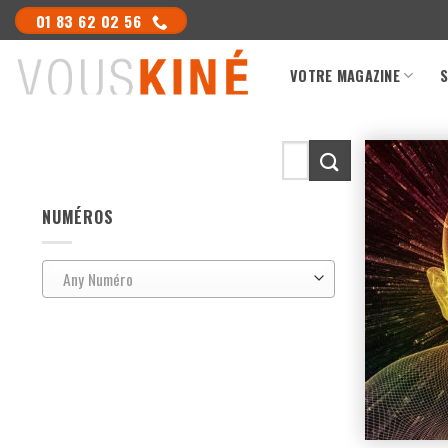
Skip
01 83 62 02 56
to
content
VOTRE MAGAZINE
S
Search
for:
NUMÉROS
Any Numéro