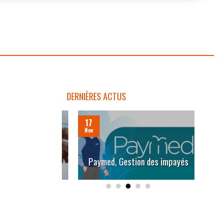
DERNIÈRES ACTUS
17
05
ur les kinés :
Nov
Nov
emps avec les
In
Paymed, Gestion des impayés
os