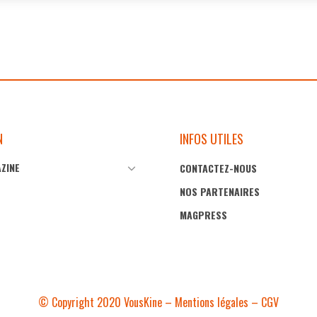
N
INFOS UTILES
ZINE
CONTACTEZ-NOUS
03
11
Maiia Gestion pour les kinés :
Maiia Gestion po
Sep
Juin
NOS PARTENAIRES
se libérer de la pression
privilégier le t
MAGPRESS
administrative
patients
© Copyright 2020 VousKine –
Mentions légales
–
CGV