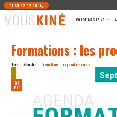
Skip
01 83 62 02 56
to
content
VOTRE MAGAZINE
S
Formations : les pr
Home
/
Actualités
/
Formations : les prochains mois
01
Mar